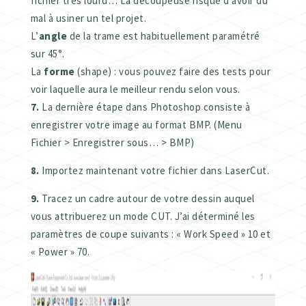
fichier très lourd… La découpeuse risque d’avoir du
mal à usiner un tel projet.
L’
angle
de la trame est habituellement paramétré
sur 45°.
La
forme
(shape) : vous pouvez faire des tests pour
voir laquelle aura le meilleur rendu selon vous.
7.
La dernière étape dans Photoshop consiste à
enregistrer votre image au format BMP. (Menu
Fichier > Enregistrer sous… > BMP)
8.
Importez maintenant votre fichier dans LaserCut.
9.
Tracez un cadre autour de votre dessin auquel
vous attribuerez un mode CUT. J’ai déterminé les
paramètres de coupe suivants : « Work Speed » 10 et
« Power » 70.