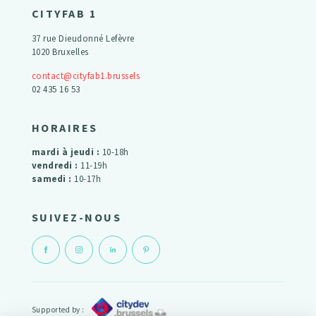
CITYFAB 1
37 rue Dieudonné Lefèvre
1020 Bruxelles
contact@cityfab1.brussels
02 435 16 53
HORAIRES
mardi à jeudi :
10-18h
vendredi :
11-19h
samedi :
10-17h
SUIVEZ-NOUS
Supported by :