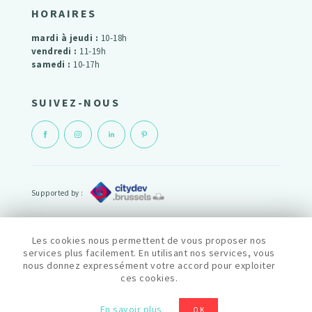
HORAIRES
mardi à jeudi :
10-18h
vendredi :
11-19h
samedi :
10-17h
SUIVEZ-NOUS
Supported by :
Powered by :
Les cookies nous permettent de vous proposer nos
services plus facilement. En utilisant nos services, vous
nous donnez expressément votre accord pour exploiter
cityfab1 est membre du reseau Fablab :
ces cookies.
Politique de confidentialité
En savoir plus
OK