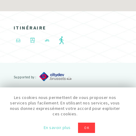
ITINÉRAIRE
Supported by :
Powered by :
Les cookies nous permettent de vous proposer nos
services plus facilement. En utilisant nos services, vous
nous donnez expressément votre accord pour exploiter
cityfab1 est membre du reseau Fablab :
ces cookies.
Politique de confidentialité
En savoir plus
OK