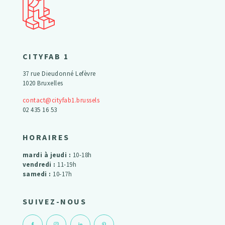
CITYFAB 1
37 rue Dieudonné Lefèvre
1020 Bruxelles
contact@cityfab1.brussels
02 435 16 53
HORAIRES
mardi à jeudi :
10-18h
vendredi :
11-19h
samedi :
10-17h
SUIVEZ-NOUS