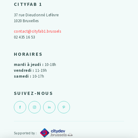
CITYFAB 1
37 rue Dieudonné Lefèvre
1020 Bruxelles
contact@cityfab1.brussels
02 435 16 53
HORAIRES
mardi à jeudi :
10-18h
vendredi :
11-19h
samedi :
10-17h
SUIVEZ-NOUS
Supported by :