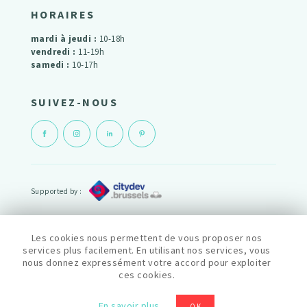
HORAIRES
mardi à jeudi :
10-18h
vendredi :
11-19h
samedi :
10-17h
SUIVEZ-NOUS
Supported by :
Powered by :
Les cookies nous permettent de vous proposer nos
services plus facilement. En utilisant nos services, vous
nous donnez expressément votre accord pour exploiter
cityfab1 est membre du reseau Fablab :
ces cookies.
Politique de confidentialité
En savoir plus
OK