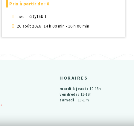
Prix à partir de : 0
cityfab 1
Lieu :
26 août 2026
14 h 00 min - 16 h 00 min
HORAIRES
mardi à jeudi :
10-18h
vendredi :
11-19h
samedi :
10-17h
ls