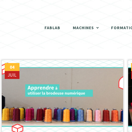
THERMOFORMEUSE
SCANNER 3D
FABLAB
MACHINES
FORMATI
DÉCOUPEUSES LASER
THERMOFORMEUSE
IMPRIMANTES 3D
SCANNER 3D
04
JUIL
ATELIER BOIS
DÉCOUPEUSES LASER
FRAISEUSES NUMERIQUES (CNC)
IMPRIMANTES 3D
ELECTRONIQUE
ATELIER BOIS