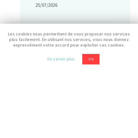
25/07/2026
Horaires
Les cookies nous permettent de vous proposer nos services
plus facilement. En utilisant nos services, vous nous donnez
10:30
expressément votre accord pour exploiter ces cookies.
En savoir plus
OK
Prix
20 €
Niveau
Débutant