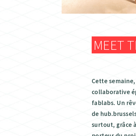
MEET 
Cette semaine,
collaborative 
fablabs. Un rêv
de hub.brussels
surtout, grâce 
porteur du proj