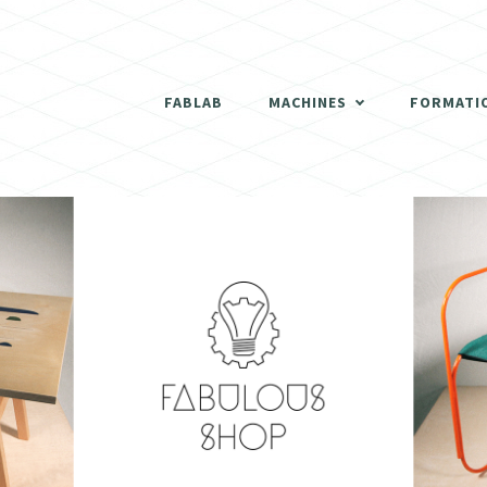
THERMOFORMEUSE
SCANNER 3D
FABLAB
MACHINES
FORMATI
DÉCOUPEUSES LASER
THERMOFORMEUSE
IMPRIMANTES 3D
SCANNER 3D
ATELIER BOIS
DÉCOUPEUSES LASER
FRAISEUSES NUMERIQUES (CNC)
IMPRIMANTES 3D
ELECTRONIQUE
ATELIER BOIS