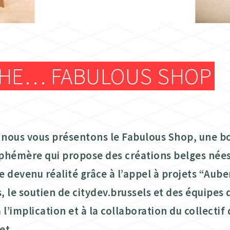
ATELIER TEXTILE
FRAISEUSES NUMERIQUES (CNC)
ELECTRONIQUE
THE… FABULOUS SHOP
ATELIER TEXTILE
 nous vous présentons le Fabulous Shop, une b
éphémère qui propose des créations belges nées
e devenu réalité grâce à l’appel à projets “Aub
, le soutien de citydev.brussels et des équipes 
à l’implication et à la collaboration du collecti
et.