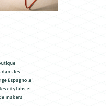
outique
 dans les
erge Espagnole”
des cityfabs et
f de makers