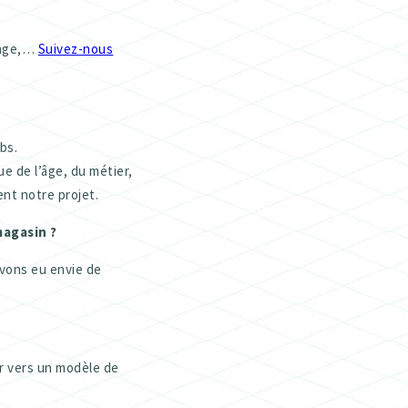
ocage,…
Suivez-nous
bs.
ue de l’âge, du métier,
ent notre projet.
magasin ?
avons eu envie de
er vers un modèle de