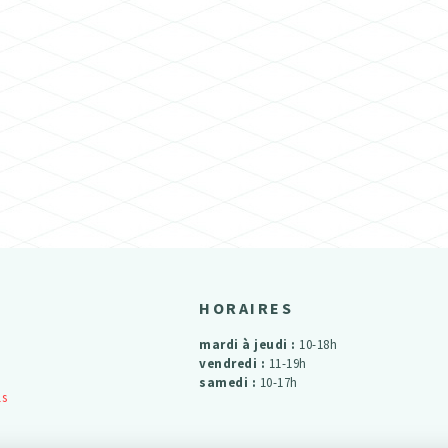
HORAIRES
mardi à jeudi :
10-18h
vendredi :
11-19h
samedi :
10-17h
ls