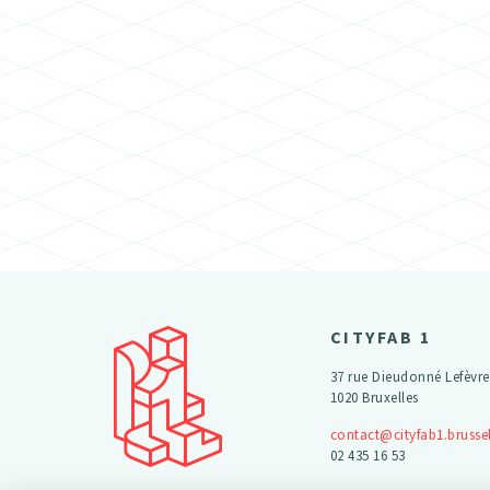
CITYFAB 1
37 rue Dieudonné Lefèvre
1020 Bruxelles
contact@cityfab1.brusse
02 435 16 53