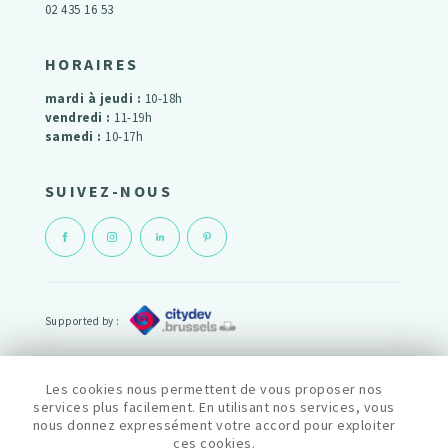
02 435 16 53
HORAIRES
mardi à jeudi :
10-18h
vendredi :
11-19h
samedi :
10-17h
SUIVEZ-NOUS
Supported by :
Powered by :
Les cookies nous permettent de vous proposer nos
services plus facilement. En utilisant nos services, vous
nous donnez expressément votre accord pour exploiter
cityfab1 est membre du reseau Fablab :
ces cookies.