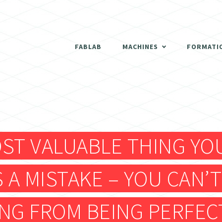
THERMOFORMEUSE
SCANNER 3D
FABLAB
MACHINES
FORMATI
DÉCOUPEUSES LASER
THERMOFORMEUSE
IMPRIMANTES 3D
SCANNER 3D
ATELIER BOIS
ST VALUABLE THING YO
DÉCOUPEUSES LASER
FRAISEUSES NUMERIQUES (CNC)
S A MISTAKE – YOU CAN’
IMPRIMANTES 3D
ELECTRONIQUE
NG FROM BEING PERFEC
ATELIER BOIS