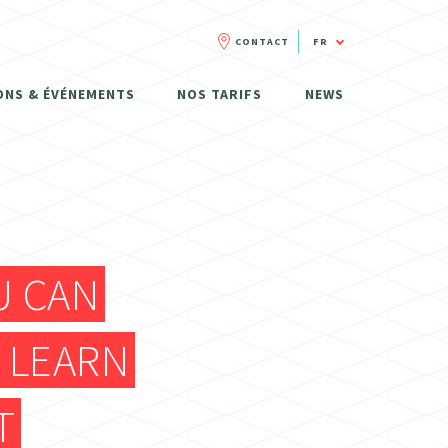
CONTACT
FR
FR
ONS & ÉVÉNEMENTS
NOS TARIFS
NEWS
NL
U CAN
T LEARN
T