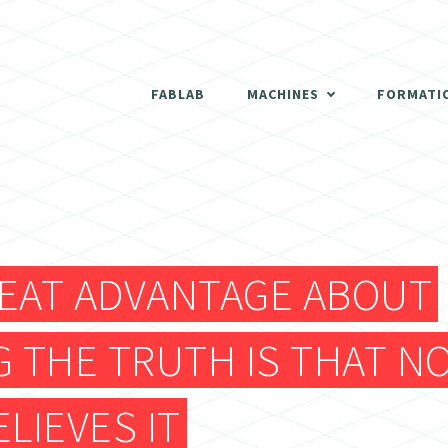
THERMOFORMEUSE
SCANNER 3D
FABLAB
MACHINES
FORMATI
DÉCOUPEUSES LASER
THERMOFORMEUSE
IMPRIMANTES 3D
SCANNER 3D
ATELIER BOIS
EAT ADVANTAGE ABOUT
DÉCOUPEUSES LASER
FRAISEUSES NUMERIQUES (CNC)
G THE TRUTH IS THAT N
IMPRIMANTES 3D
ELECTRONIQUE
ELIEVES IT
ATELIER BOIS