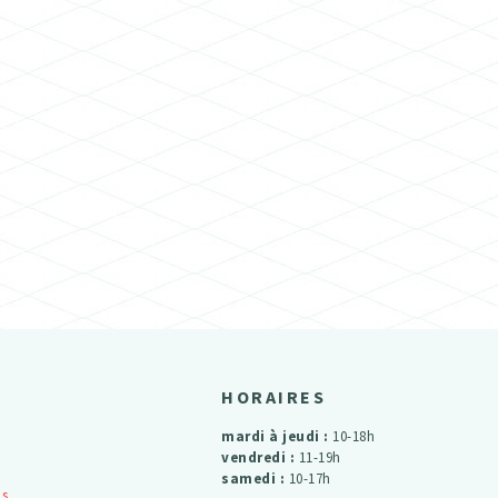
HORAIRES
mardi à jeudi :
10-18h
vendredi :
11-19h
samedi :
10-17h
ls