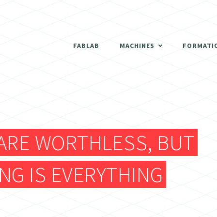
THERMOFORMEUSE
SCANNER 3D
FABLAB
MACHINES
FORMATI
DÉCOUPEUSES LASER
THERMOFORMEUSE
IMPRIMANTES 3D
SCANNER 3D
ATELIER BOIS
ARE WORTHLESS, BUT
DÉCOUPEUSES LASER
FRAISEUSES NUMERIQUES (CNC)
NG IS EVERYTHING
IMPRIMANTES 3D
ELECTRONIQUE
ATELIER BOIS