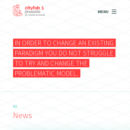
MENU
IN ORDER TO CHANGE AN EXISTING
PARADIGM YOU DO NOT STRUGGLE
TO TRY AND CHANGE THE
PROBLEMATIC MODEL.
01
News