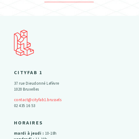
CITYFAB 1
37 rue Dieudonné Lefèvre
1020 Bruxelles
contact@cityfab1.brussels
02 435 16 53
HORAIRES
mardi à jeudi :
10-18h