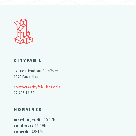
CITYFAB 1
37 rue Dieudonné Lefèvre
1020 Bruxelles
contact@cityfab1.brussels
02 435 16 53
HORAIRES
mardi à jeudi :
10-18h
vendredi :
11-19h
samedi :
10-17h