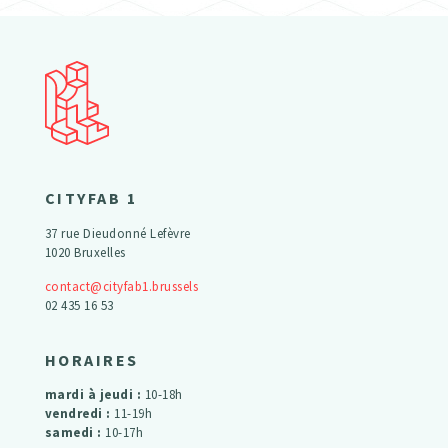
CITYFAB 1
37 rue Dieudonné Lefèvre
1020 Bruxelles
contact@cityfab1.brussels
02 435 16 53
HORAIRES
mardi à jeudi :
10-18h
vendredi :
11-19h
samedi :
10-17h