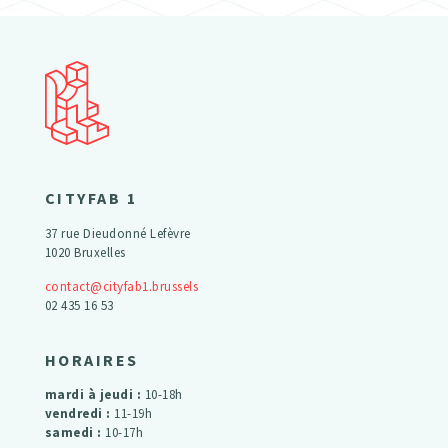
CITYFAB 1
37 rue Dieudonné Lefèvre
1020 Bruxelles
contact@cityfab1.brussels
02 435 16 53
HORAIRES
mardi à jeudi :
10-18h
vendredi :
11-19h
samedi :
10-17h