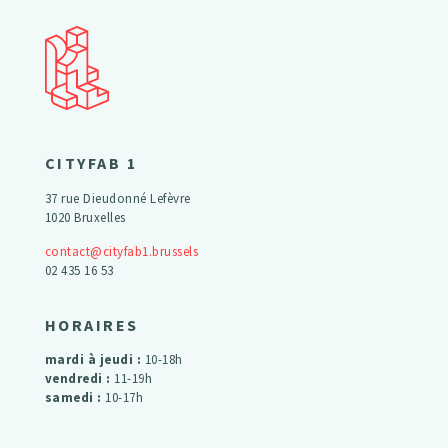
CITYFAB 1
37 rue Dieudonné Lefèvre
1020 Bruxelles
contact@cityfab1.brussels
02 435 16 53
HORAIRES
mardi à jeudi :
10-18h
vendredi :
11-19h
samedi :
10-17h