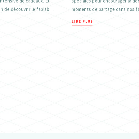
intensive de cadeaux. Et
spéciales pour encourager la déc
n de découvrir le fablab ...
moments de partage dans nos fab
LIRE PLUS