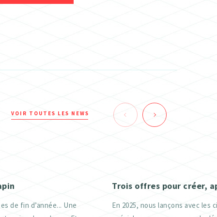
VOIR TOUTES LES NEWS
apin
Trois offres pour créer, 
es de fin d’année... Une
En 2025, nous lançons avec les c