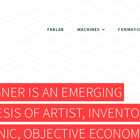
THERMOFORMEUSE
SCANNER 3D
FABLAB
MACHINES
FORMATI
DÉCOUPEUSES LASER
THERMOFORMEUSE
IMPRIMANTES 3D
SCANNER 3D
ATELIER BOIS
GNER IS AN EMERGING
DÉCOUPEUSES LASER
FRAISEUSES NUMERIQUES (CNC)
SIS OF ARTIST, INVENTO
IMPRIMANTES 3D
ELECTRONIQUE
IC, OBJECTIVE ECONOM
ATELIER BOIS