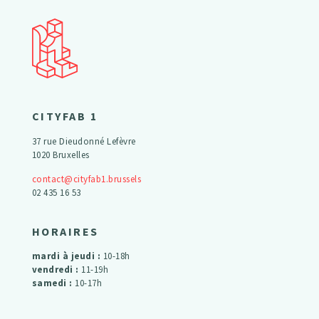
CITYFAB 1
37 rue Dieudonné Lefèvre
1020 Bruxelles
contact@cityfab1.brussels
02 435 16 53
HORAIRES
mardi à jeudi :
10-18h
vendredi :
11-19h
samedi :
10-17h