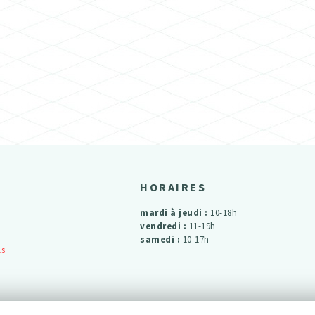
HORAIRES
mardi à jeudi :
10-18h
vendredi :
11-19h
samedi :
10-17h
ls