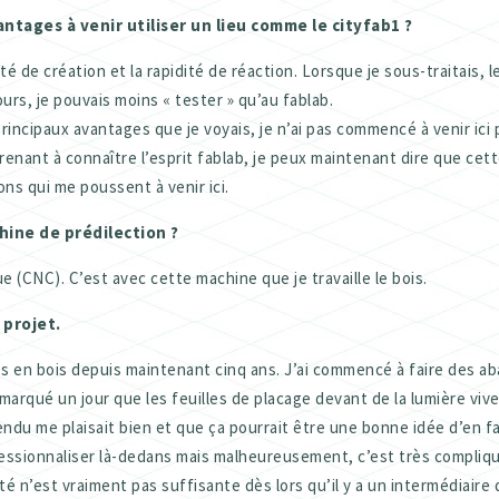
antages à venir utiliser un lieu comme le cityfab1 ?
rté de création et la rapidité de réaction. Lorsque je sous-traitais, 
urs, je pouvais moins « tester » qu’au fablab.
rincipaux avantages que je voyais, je n’ai pas commencé à venir ici 
renant à connaître l’esprit fablab, je peux maintenant dire que cet
ns qui me poussent à venir ici.
chine de prédilection ?
 (CNC). C’est avec cette machine que je travaille le bois.
 projet.
s en bois depuis maintenant cinq ans. J’ai commencé à faire des ab
remarqué un jour que les feuilles de placage devant de la lumière vi
endu me plaisait bien et que ça pourrait être une bonne idée d’en fa
essionnaliser là-dedans mais malheureusement, c’est très compliq
ité n’est vraiment pas suffisante dès lors qu’il y a un intermédiaire 