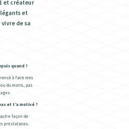
1 et créateur
légants et
 vivre de sa
epuis quand ?
mmencé à faire mes
 ou du moins, pas
cages.
as et t’a motivé ?
 autre façon de
es prestataires.