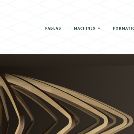
THERMOFORMEUSE
SCANNER 3D
FABLAB
MACHINES
FORMATI
DÉCOUPEUSES LASER
THERMOFORMEUSE
IMPRIMANTES 3D
SCANNER 3D
ATELIER BOIS
DÉCOUPEUSES LASER
FRAISEUSES NUMERIQUES (CNC)
IMPRIMANTES 3D
ELECTRONIQUE
ATELIER BOIS