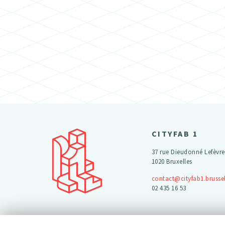
CITYFAB 1
37 rue Dieudonné Lefèvre
1020 Bruxelles
contact@cityfab1.brusse
02 435 16 53