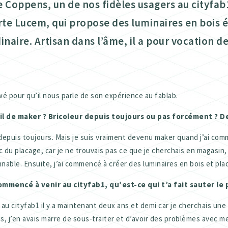
e Coppens, un de nos fidèles usagers au cityfab
te Lucem, qui propose des luminaires en bois é
inaire. Artisan dans l’âme, il a pour vocation de
wé pour qu’il nous parle de son expérience au fablab.
fil de maker ? Bricoleur depuis toujours ou pas forcément ? D
r depuis toujours. Mais je suis vraiment devenu maker quand j’ai co
 du placage, car je ne trouvais pas ce que je cherchais en magasin,
nable. Ensuite, j’ai commencé à créer des luminaires en bois et pla
mmencé à venir au cityfab1, qu’est-ce qui t’a fait sauter le p
 au cityfab1 il y a maintenant deux ans et demi car je cherchais une
s, j’en avais marre de sous-traiter et d’avoir des problèmes avec m