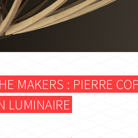
ATELIER TEXTILE
FRAISEUSES NUMERIQUES (CNC)
ELECTRONIQUE
ATELIER TEXTILE
HE MAKERS : PIERRE CO
N LUMINAIRE