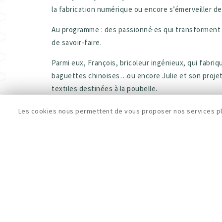
la fabrication numérique ou encore s’émerveiller d
Au programme : des passionné·es qui transforment 
de savoir-faire.
Parmi eux, François, bricoleur ingénieux, qui fabri
baguettes chinoises…ou encore Julie et son projet 
textiles destinées à la poubelle.
Deux fablabs bruxellois présenteront également de
Les cookies nous permettent de vous proposer nos services plu
avec son dispositif de fabrication de feutre et le 
papier en une nouvelle matière première secondair
stands et démonstrations
En plus des
, un larg
mettre la main à la pâte
: fabrication, réparati
Tout est prévu pour éveiller la curiosité, quel que so
BOOM
L’événement se tiendra en synergie avec le
toi-même
. Une belle occasion de découvrir une Bru