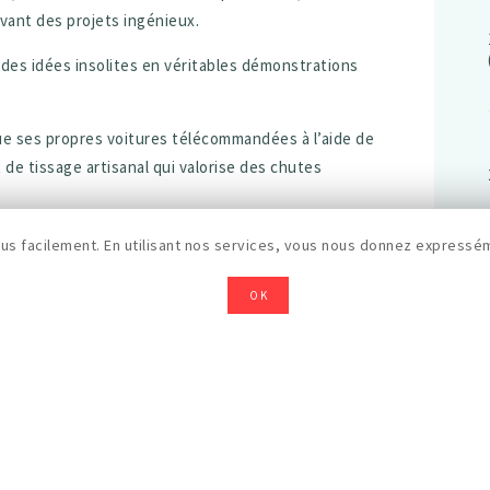
evant des projets ingénieux.
des idées insolites en véritables démonstrations
que ses propres voitures télécommandées à l’aide de
de tissage artisanal qui valorise des chutes
s machines artisanales uniques. La Green Fabric,
s facilement. En utilisant nos services, vous nous donnez expressém
cityfab 1, avec une machine pour transformer le
e.
OK
e programme d’ateliers permettra aux visiteurs de
on, programmation, textile, électronique…
it l’âge ou le niveau.
Fais-le
, le marché créatif et circulaire organisé par
xelles plus verte, plus locale, plus humaine.