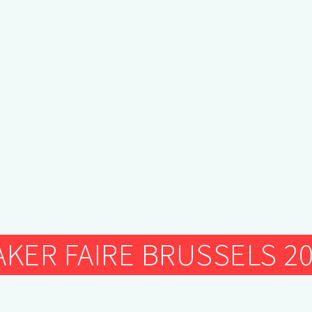
ATELIER TEXTILE
FRAISEUSES NUMERIQUES (CNC)
ELECTRONIQUE
ATELIER TEXTILE
KER FAIRE BRUSSELS 2