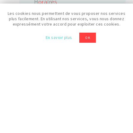
Horaires
10:30
Les cookies nous permettent de vous proposer nos services
plus facilement. En utilisant nos services, vous nous donnez
expressément votre accord pour exploiter ces cookies.
Prix
En savoir plus
OK
20 €
Niveau
Débutant
VOIR TOUTES LES FORMATIONS