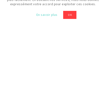
expressément votre accord pour exploiter ces cookies.
Date
30/09/2026
En savoir plus
OK
Horaires
10:30
Prix
60€
Niveau
Tout public adulte