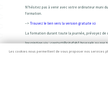
N’hésitez pas à venir avec votre ordinateur muni du 
formation.
–>
Trouvez le lien vers la version gratuite ici
La formation durant toute la journée, prévoyez de
Inscription via : contact@cityfab1.brussels ou par 
Veuillez mentionner votre nom, prénom et numéro 
Les cookies nous permettent de vous proposer nos services plu
Tarif : 60€ (à régler sur place).
VOIR TOUTES LES FORMATIONS