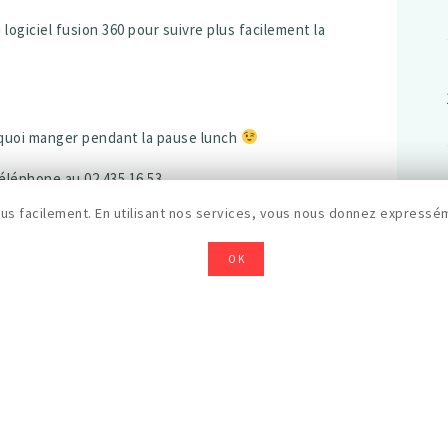
logiciel fusion 360 pour suivre plus facilement la
 quoi manger pendant la pause lunch
téléphone au 02 435 16 53.
de téléphone au moment de votre inscription.
s facilement. En utilisant nos services, vous nous donnez expressém
OK