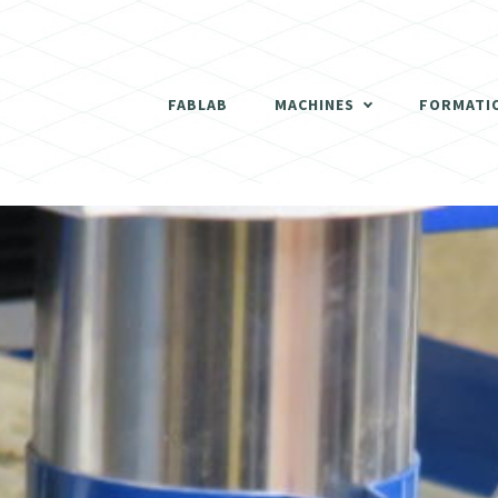
THERMOFORMEUSE
SCANNER 3D
FABLAB
MACHINES
FORMATI
DÉCOUPEUSES LASER
THERMOFORMEUSE
IMPRIMANTES 3D
SCANNER 3D
ATELIER BOIS
DÉCOUPEUSES LASER
FRAISEUSES NUMERIQUES (CNC)
IMPRIMANTES 3D
ELECTRONIQUE
ATELIER BOIS