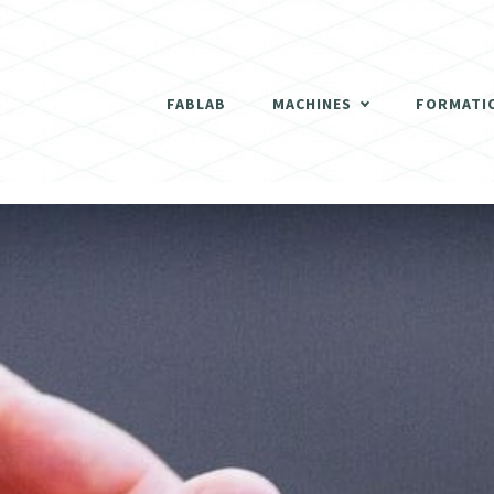
THERMOFORMEUSE
SCANNER 3D
FABLAB
MACHINES
FORMATI
DÉCOUPEUSES LASER
THERMOFORMEUSE
IMPRIMANTES 3D
SCANNER 3D
ATELIER BOIS
DÉCOUPEUSES LASER
FRAISEUSES NUMERIQUES (CNC)
IMPRIMANTES 3D
ELECTRONIQUE
ATELIER BOIS