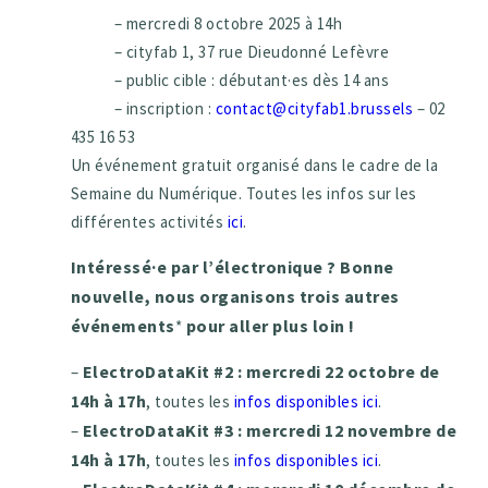
– mercredi 8 octobre 2025 à 14h
– cityfab 1, 37 rue Dieudonné Lefèvre
– public cible : débutant·es dès 14 ans
– inscription :
contact@cityfab1.brussels
– 02
435 16 53
Un événement gratuit organisé dans le cadre de la
Semaine du Numérique. Toutes les infos sur les
différentes activités
ici
.
Intéressé·e par l’électronique
? Bonne
nouvelle, nous organisons trois autres
événements
pour aller plus loin !
*
ElectroDataKit #2 : mercredi 22 octobre de
–
14h à 17h
, toutes les
infos disponibles ici
.
ElectroDataKit #3 : mercredi 12 novembre de
–
14h à 17h
, toutes les
infos disponibles ici
.