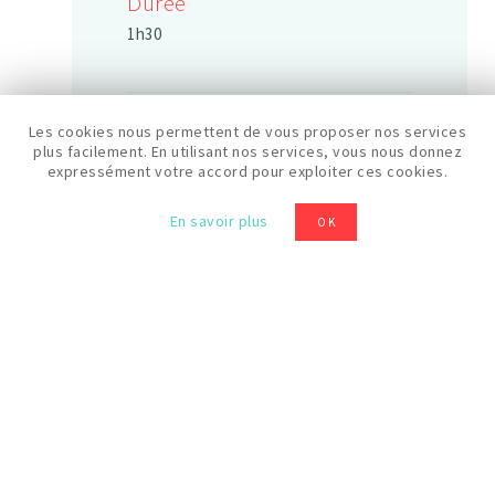
Durée
1h30
Horaires
Les cookies nous permettent de vous proposer nos services
plus facilement. En utilisant nos services, vous nous donnez
11h30
expressément votre accord pour exploiter ces cookies.
En savoir plus
OK
Prix
20 €
Niveau
Débutant