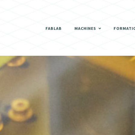
THERMOFORMEUSE
SCANNER 3D
FABLAB
MACHINES
FORMATI
DÉCOUPEUSES LASER
THERMOFORMEUSE
IMPRIMANTES 3D
SCANNER 3D
ATELIER BOIS
DÉCOUPEUSES LASER
FRAISEUSES NUMERIQUES (CNC)
IMPRIMANTES 3D
ELECTRONIQUE
ATELIER BOIS