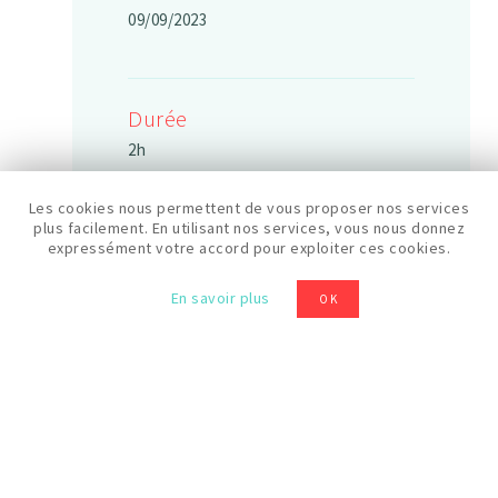
09/09/2023
Durée
2h
Les cookies nous permettent de vous proposer nos services
plus facilement. En utilisant nos services, vous nous donnez
Horaires
expressément votre accord pour exploiter ces cookies.
10:30
En savoir plus
OK
Prix
20 €