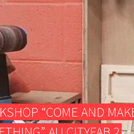
ATELIER TEXTILE
FRAISEUSES NUMERIQUES (CNC)
ELECTRONIQUE
ATELIER TEXTILE
KSHOP “COME AND MAK
THING” AU CITYFAB 2