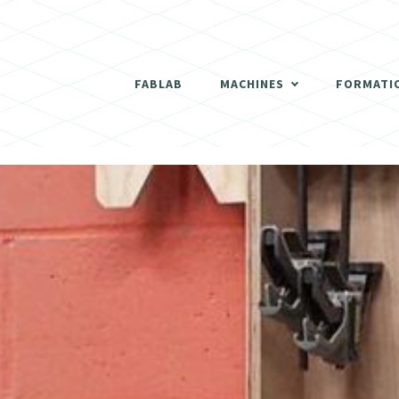
THERMOFORMEUSE
SCANNER 3D
FABLAB
MACHINES
FORMATI
DÉCOUPEUSES LASER
THERMOFORMEUSE
IMPRIMANTES 3D
SCANNER 3D
ATELIER BOIS
DÉCOUPEUSES LASER
FRAISEUSES NUMERIQUES (CNC)
IMPRIMANTES 3D
ELECTRONIQUE
ATELIER BOIS