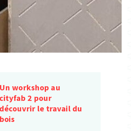
Un workshop au
cityfab 2 pour
découvrir le travail du
bois