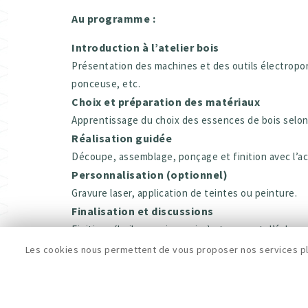
Au programme :
Introduction à l’atelier bois
Présentation des machines et des outils électroport
ponceuse, etc.
Choix et préparation des matériaux
Apprentissage du choix des essences de bois selon l
Réalisation guidée
Découpe, assemblage, ponçage et finition avec l’
Personnalisation (optionnel)
Gravure laser, application de teintes ou peinture.
Finalisation et discussions
Finitions (huile, vernis ou cire) et moment d’échan
𝙇𝙚𝙨 𝘾𝙞𝙩𝙮𝙛𝙖𝙗 𝙨𝙤𝙣𝙩 𝙙𝙚𝙨 𝙖𝙩𝙚𝙡𝙞𝙚𝙧𝙨 𝙤𝙪𝙫𝙚𝙧𝙩𝙨 
Les cookies nous permettent de vous proposer nos services plu
𝙥𝙤𝙧𝙩𝙚𝙪𝙧·𝙚𝙪𝙨𝙚 𝙙𝙚 𝙥𝙧𝙤𝙟𝙚𝙩, 𝙚𝙣𝙩𝙧𝙚𝙥𝙧𝙚𝙣𝙚𝙪𝙧·
— 𝙄𝙉𝙁𝙊𝙎 𝙋𝙍𝘼𝙏𝙄𝙌𝙐𝙀𝙎 —