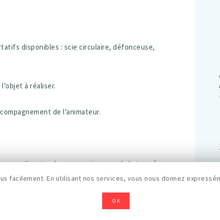
atifs disponibles : scie circulaire, défonceuse,
’objet à réaliser.
accompagnement de l’animateur.
ge pour discuter des apprentissages de la journée.
𝙖̀ 𝙩𝙤𝙪·𝙩𝙚·𝙨 (𝙚́𝙩𝙪𝙙𝙞𝙖𝙣𝙩·𝙚, 𝙘𝙞𝙩𝙤𝙮𝙚𝙣·𝙣𝙚,
s facilement. En utilisant nos services, vous nous donnez expressém
𝙚, 𝙚𝙣𝙩𝙧𝙚𝙥𝙧𝙞𝙨𝙚, 𝙖𝙧𝙩𝙞𝙨𝙩𝙚, 𝙚𝙩𝙘.)
.
OK