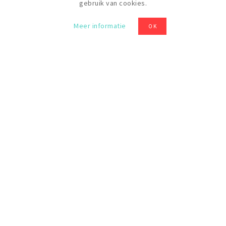
gebruik van cookies.
20 €
Meer informatie
OK
Levels
Beginner
ALLE FORMATIES