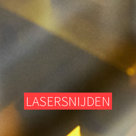
TEXTIELATELIER
DIGITALE FREESMACHINES (CNC)
ELEKTRONISCH GEDEELTE
TEXTIELATELIER
LASERSNIJDEN