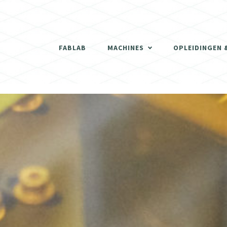
THERMOVORMMACHINE
3D SCANNER
FABLAB
MACHINES
OPLEIDINGEN 
DE LASERCUTTERS
THERMOVORMMACHINE
3D PRINTERS
3D SCANNER
SCHRIJNWERKERIJ
DE LASERCUTTERS
DIGITALE FREESMACHINES (CNC)
3D PRINTERS
ELEKTRONISCH GEDEELTE
SCHRIJNWERKERIJ