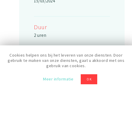
15/03/2024
Duur
2 uren
Cookies helpen ons bij het leveren van onze diensten. Door
Rooster
gebruik te maken van onze diensten, gaat u akkoord met ons
gebruik van cookies.
14:00
Meer informatie
OK
Prijs
20 €