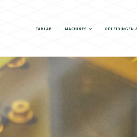
THERMOVORMMACHINE
3D SCANNER
FABLAB
MACHINES
OPLEIDINGEN 
DE LASERCUTTERS
THERMOVORMMACHINE
3D PRINTERS
3D SCANNER
SCHRIJNWERKERIJ
DE LASERCUTTERS
DIGITALE FREESMACHINES (CNC)
3D PRINTERS
ELEKTRONISCH GEDEELTE
SCHRIJNWERKERIJ