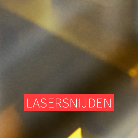
TEXTIELATELIER
DIGITALE FREESMACHINES (CNC)
ELEKTRONISCH GEDEELTE
TEXTIELATELIER
LASERSNIJDEN