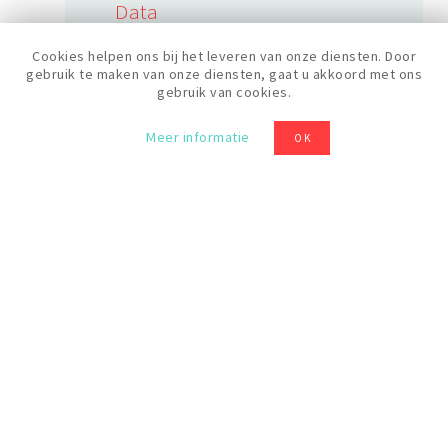
Data
05/04/2024
Cookies helpen ons bij het leveren van onze diensten. Door
gebruik te maken van onze diensten, gaat u akkoord met ons
gebruik van cookies.
Duur
Meer informatie
OK
6 uren
Rooster
11:30
Prijs
60 €