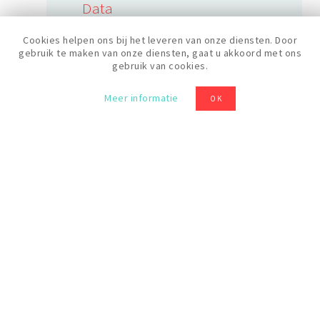
Data
13/12/2023
Cookies helpen ons bij het leveren van onze diensten. Door
gebruik te maken van onze diensten, gaat u akkoord met ons
gebruik van cookies.
Duur
Meer informatie
OK
6 uren
Rooster
11:30
Prijs
60 €