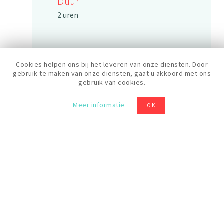
Duur
2 uren
Rooster
Cookies helpen ons bij het leveren van onze diensten. Door
14:00
gebruik te maken van onze diensten, gaat u akkoord met ons
gebruik van cookies.
Meer informatie
OK
Prijs
40 €
Levels
Beginner