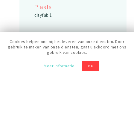
Plaats
cityfab 1
Data
Cookies helpen ons bij het leveren van onze diensten. Door
gebruik te maken van onze diensten, gaat u akkoord met ons
26/09/2025
gebruik van cookies.
Meer informatie
OK
Duur
2 uren
Rooster
15:00