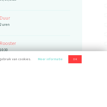
Duur
2 uren
Rooster
10:30
gebruik van cookies.
Meer informatie
OK
Prijs
40 €
Levels
Beginner