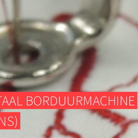
TEXTIELATELIER
DIGITALE FREESMACHINES (CNC)
ELEKTRONISCH GEDEELTE
TEXTIELATELIER
ITAAL BORDUURMACHINE
NS)