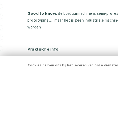
Good to know
: de borduurmachine is semi-profes
prototyping,… maar het is geen industriële machi
worden.
Praktische info
:
Inschrijven via e-mail (
contact@cityfab1.brussels
) 
Cookies helpen ons bij het leveren van onze dienste
Vermeld bij inschrijving je naam, voornaam en tel
Betaling van de opleiding gebeurt ter plaatse, cont
Gelieve ons zo snel mogelijk te verwittigen in geval
Voor meer informatie over de machine of om toegang
deze pagina
.
De opleiding wordt in het Frans gegeven.