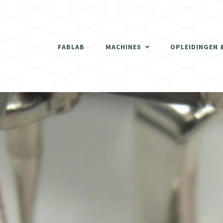
THERMOVORMMACHINE
3D SCANNER
FABLAB
MACHINES
OPLEIDINGEN 
DE LASERCUTTERS
THERMOVORMMACHINE
3D PRINTERS
3D SCANNER
SCHRIJNWERKERIJ
DE LASERCUTTERS
DIGITALE FREESMACHINES (CNC)
3D PRINTERS
ELEKTRONISCH GEDEELTE
SCHRIJNWERKERIJ