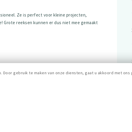
sioneel. Ze is perfect voor kleine projecten,
ne! Grote reeksen kunnen er dus niet mee gemaakt
of telefonisch op 02 435 16 53.
n. Door gebruik te maken van onze diensten, gaat u akkoord met ons 
efoonnummer.
ant of met kaart.
 van annulatie.
 te krijgen tot de handleiding, kan je terecht op