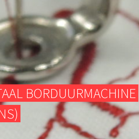
TEXTIELATELIER
DIGITALE FREESMACHINES (CNC)
ELEKTRONISCH GEDEELTE
TEXTIELATELIER
ITAAL BORDUURMACHINE
NS)