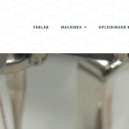
THERMOVORMMACHINE
3D SCANNER
FABLAB
MACHINES
OPLEIDINGEN 
DE LASERCUTTERS
THERMOVORMMACHINE
3D PRINTERS
3D SCANNER
SCHRIJNWERKERIJ
DE LASERCUTTERS
DIGITALE FREESMACHINES (CNC)
3D PRINTERS
ELEKTRONISCH GEDEELTE
SCHRIJNWERKERIJ