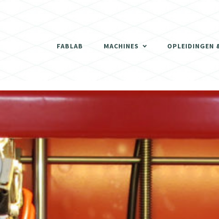
THERMOVORMMACHINE
3D SCANNER
FABLAB
MACHINES
OPLEIDINGEN 
DE LASERCUTTERS
THERMOVORMMACHINE
3D PRINTERS
3D SCANNER
SCHRIJNWERKERIJ
DE LASERCUTTERS
DIGITALE FREESMACHINES (CNC)
3D PRINTERS
ELEKTRONISCH GEDEELTE
SCHRIJNWERKERIJ