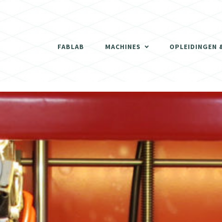
THERMOVORMMACHINE
3D SCANNER
FABLAB
MACHINES
OPLEIDINGEN 
DE LASERCUTTERS
THERMOVORMMACHINE
3D PRINTERS
3D SCANNER
SCHRIJNWERKERIJ
DE LASERCUTTERS
DIGITALE FREESMACHINES (CNC)
3D PRINTERS
ELEKTRONISCH GEDEELTE
SCHRIJNWERKERIJ