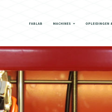
THERMOVORMMACHINE
3D SCANNER
FABLAB
MACHINES
OPLEIDINGEN 
DE LASERCUTTERS
THERMOVORMMACHINE
3D PRINTERS
3D SCANNER
SCHRIJNWERKERIJ
DE LASERCUTTERS
DIGITALE FREESMACHINES (CNC)
3D PRINTERS
ELEKTRONISCH GEDEELTE
SCHRIJNWERKERIJ