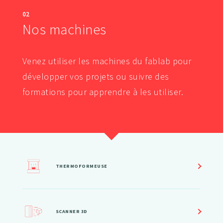
02
Nos machines
Venez utiliser les machines du fablab pour
développer vos projets ou suivre des
formations pour apprendre à les utiliser.
THERMOFORMEUSE
SCANNER 3D